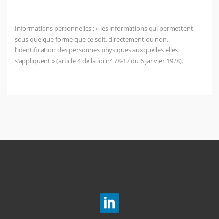
Informations personnelles : « les informations qui permettent,
sous quelque forme que ce soit, directement ou non,
l’identification des personnes physiques auxquelles elles
s’appliquent » (article 4 de la loi n° 78-17 du 6 janvier 1978).